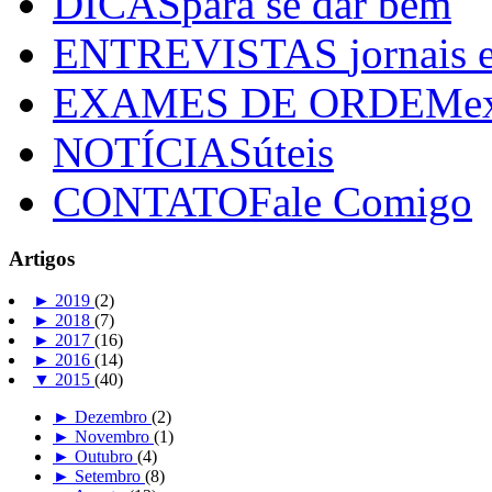
DICAS
para se dar bem
ENTREVISTAS
jornais 
EXAMES DE ORDEM
e
NOTÍCIAS
úteis
CONTATO
Fale Comigo
Artigos
►
2019
(2)
►
2018
(7)
►
2017
(16)
►
2016
(14)
▼
2015
(40)
►
Dezembro
(2)
►
Novembro
(1)
►
Outubro
(4)
►
Setembro
(8)