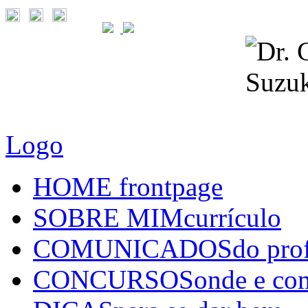
Logo
HOME
frontpage
SOBRE MIM
currículo
COMUNICADOS
do pro
CONCURSOS
onde e co