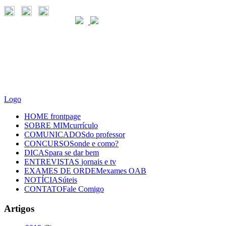
Logo
HOME
frontpage
SOBRE MIM
currículo
COMUNICADOS
do professor
CONCURSOS
onde e como?
DICAS
para se dar bem
ENTREVISTAS
jornais e tv
EXAMES DE ORDEM
exames OAB
NOTÍCIAS
úteis
CONTATO
Fale Comigo
Artigos