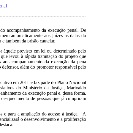
enal
ão do acompanhamento da execução penal. De
ormem automaticamente aos juízes as datas do
 e também da prisão cautelar.
r àquele previsto em lei ou determinado pelo
e que levou à rápida tramitação do projeto que
dos ao acompanhamento da execução da pena
o defensor, além do promotor responsável pelo
cutivo em 2011 e faz parte do Plano Nacional
slativos do Ministério da Justiça, Marivaldo
mpanhamento da execução penal e, dessa forma,
elo esquecimento de pessoas que já cumpriram
tos e para a ampliação do acesso à justiça. "A
encializará o desenvolvimento e a proliferação
destaca.