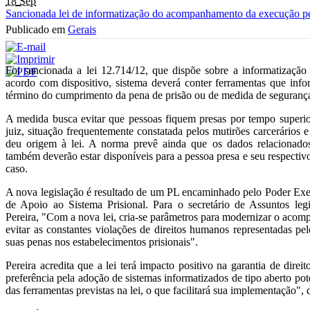
18
Sep
Sancionada lei de informatização do acompanhamento da execução p
Publicado em
Gerais
Foi sancionada a lei 12.714/12, que dispõe sobre a informatizaç
acordo com dispositivo, sistema deverá conter ferramentas que inf
término do cumprimento da pena de prisão ou de medida de segurança
A medida busca evitar que pessoas fiquem presas por tempo superio
juiz, situação frequentemente constatada pelos mutirões carcerários 
deu origem à lei. A norma prevê ainda que os dados relaciona
também deverão estar disponíveis para a pessoa presa e seu respectiv
caso.
A nova legislação é resultado de um PL encaminhado pelo Poder Exe
de Apoio ao Sistema Prisional. Para o secretário de Assuntos legi
Pereira, "Com a nova lei, cria-se parâmetros para modernizar o aco
evitar as constantes violações de direitos humanos representadas p
suas penas nos estabelecimentos prisionais".
Pereira acredita que a lei terá impacto positivo na garantia de direi
preferência pela adoção de sistemas informatizados de tipo aberto pot
das ferramentas previstas na lei, o que facilitará sua implementação", 