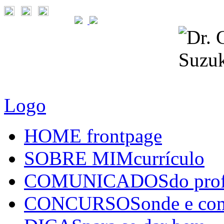
Logo
HOME
frontpage
SOBRE MIM
currículo
COMUNICADOS
do pro
CONCURSOS
onde e co