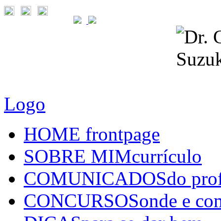
Logo
HOME
frontpage
SOBRE MIM
currículo
COMUNICADOS
do pro
CONCURSOS
onde e co