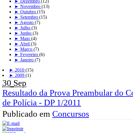
►
Dezembro
(12)
►
Novembro
(13)
►
Outubro
(15)
►
Setembro
(15)
►
Agosto
(7)
►
Julho
(3)
►
Junho
(3)
►
Maio
(4)
►
Abril
(3)
►
Março
(7)
►
Fevereiro
(6)
►
Janeiro
(7)
►
2010
(15)
►
2009
(1)
30
Sep
Resultado da Prova Preambular do C
de Polícia - DP 1/2011
Publicado em
Concursos