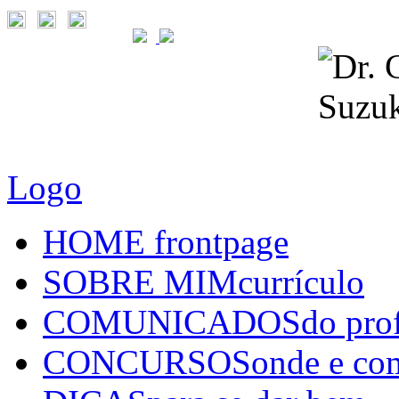
Logo
HOME
frontpage
SOBRE MIM
currículo
COMUNICADOS
do pro
CONCURSOS
onde e co