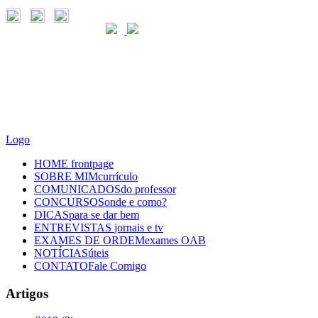
Logo
HOME
frontpage
SOBRE MIM
currículo
COMUNICADOS
do professor
CONCURSOS
onde e como?
DICAS
para se dar bem
ENTREVISTAS
jornais e tv
EXAMES DE ORDEM
exames OAB
NOTÍCIAS
úteis
CONTATO
Fale Comigo
Artigos