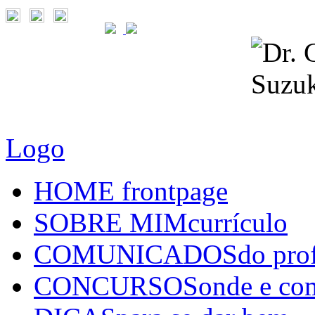
Logo
HOME
frontpage
SOBRE MIM
currículo
COMUNICADOS
do pro
CONCURSOS
onde e co