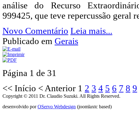
análise do Recurso Extraordiná
999425, que teve repercussão geral r
Novo Comentário
Leia mais...
Publicado em
Gerais
Página 1 de 31
<<
Início
<
Anterior
1
2
3
4
5
6
7
8
9
Copyright © 2011 Dr. Claudio Suzuki. All Rights Reserved.
desenvolvido por
OServo Webdesign
(joomlaxtc based)