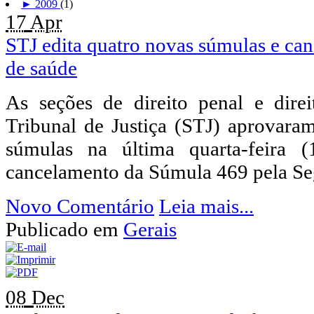
►
2009
(1)
17
Apr
STJ edita quatro novas súmulas e ca
de saúde
As seções de direito penal e dire
Tribunal de Justiça (STJ) aprovara
súmulas na última quarta-feira
cancelamento da Súmula 469 pela Se
Novo Comentário
Leia mais...
Publicado em
Gerais
08
Dec