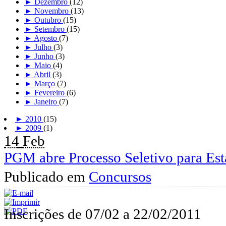
►
Dezembro
(12)
►
Novembro
(13)
►
Outubro
(15)
►
Setembro
(15)
►
Agosto
(7)
►
Julho
(3)
►
Junho
(3)
►
Maio
(4)
►
Abril
(3)
►
Março
(7)
►
Fevereiro
(6)
►
Janeiro
(7)
►
2010
(15)
►
2009
(1)
14
Feb
PGM abre Processo Seletivo para Est
Publicado em
Concursos
Inscrições de 07/02 a 22/02/2011