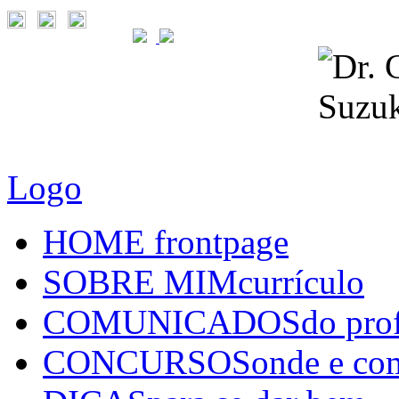
Logo
HOME
frontpage
SOBRE MIM
currículo
COMUNICADOS
do pro
CONCURSOS
onde e co