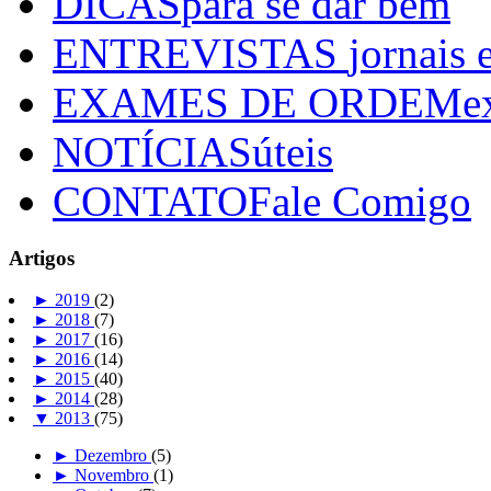
DICAS
para se dar bem
ENTREVISTAS
jornais 
EXAMES DE ORDEM
e
NOTÍCIAS
úteis
CONTATO
Fale Comigo
Artigos
►
2019
(2)
►
2018
(7)
►
2017
(16)
►
2016
(14)
►
2015
(40)
►
2014
(28)
▼
2013
(75)
►
Dezembro
(5)
►
Novembro
(1)