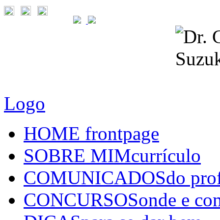
Logo
HOME
frontpage
SOBRE MIM
currículo
COMUNICADOS
do pro
CONCURSOS
onde e co