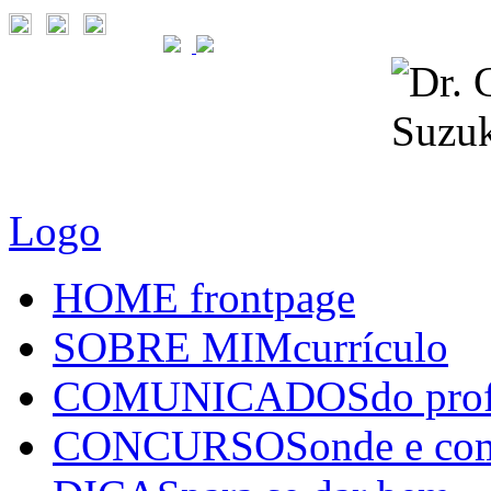
Logo
HOME
frontpage
SOBRE MIM
currículo
COMUNICADOS
do pro
CONCURSOS
onde e co