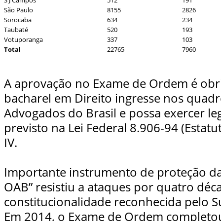
S J Campos
512
191
São Paulo
8155
2826
Sorocaba
634
234
Taubaté
520
193
Votuporanga
337
103
Total
22765
7960
A aprovação no Exame de Ordem é obri
bacharel em Direito ingresse nos quad
Advogados do Brasil e possa exercer le
previsto na Lei Federal 8.906-94 (Estatut
IV.
Importante instrumento de proteção da
OAB” resistiu a ataques por quatro déc
constitucionalidade reconhecida pelo S
Em 2014, o Exame de Ordem completou