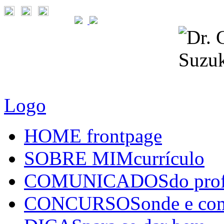
Logo
HOME
frontpage
SOBRE MIM
currículo
COMUNICADOS
do pro
CONCURSOS
onde e co