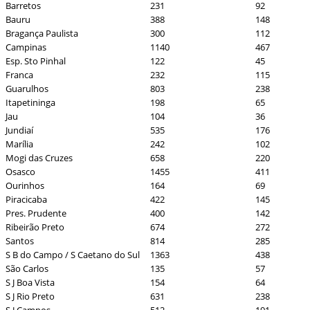
Barretos
231
92
Bauru
388
148
Bragança Paulista
300
112
Campinas
1140
467
Esp. Sto Pinhal
122
45
Franca
232
115
Guarulhos
803
238
Itapetininga
198
65
Jau
104
36
Jundiaí
535
176
Marília
242
102
Mogi das Cruzes
658
220
Osasco
1455
411
Ourinhos
164
69
Piracicaba
422
145
Pres. Prudente
400
142
Ribeirão Preto
674
272
Santos
814
285
S B do Campo / S Caetano do Sul
1363
438
São Carlos
135
57
S J Boa Vista
154
64
S J Rio Preto
631
238