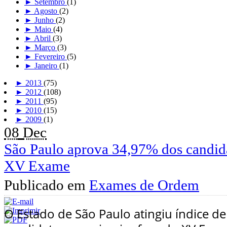
►
Setembro
(1)
►
Agosto
(2)
►
Junho
(2)
►
Maio
(4)
►
Abril
(3)
►
Março
(3)
►
Fevereiro
(5)
►
Janeiro
(1)
►
2013
(75)
►
2012
(108)
►
2011
(95)
►
2010
(15)
►
2009
(1)
08
Dec
São Paulo aprova 34,97% dos candida
XV Exame
Publicado em
Exames de Ordem
O Estado de São Paulo atingiu índice 