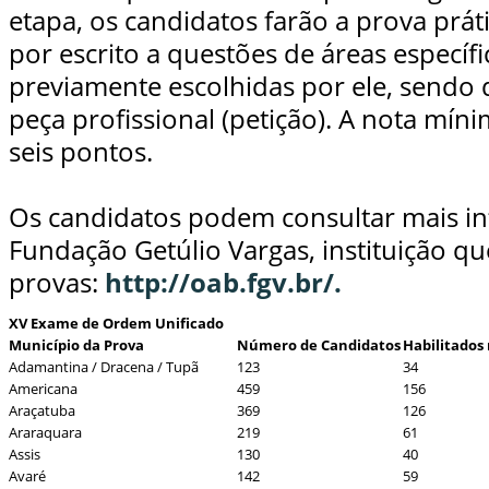
etapa, os candidatos farão a prova prát
por escrito a questões de áreas específi
previamente escolhidas por ele, sendo 
peça profissional (petição). A nota mín
seis pontos.
Os candidatos podem consultar mais i
Fundação Getúlio Vargas, instituição qu
provas:
http://oab.fgv.br/.
XV Exame de Ordem Unificado
Município da Prova
Número de Candidatos
Habilitados 
Adamantina / Dracena / Tupã
123
34
Americana
459
156
Araçatuba
369
126
Araraquara
219
61
Assis
130
40
Avaré
142
59