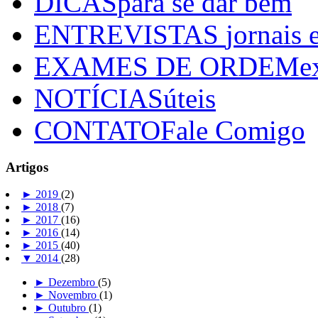
DICAS
para se dar bem
ENTREVISTAS
jornais 
EXAMES DE ORDEM
e
NOTÍCIAS
úteis
CONTATO
Fale Comigo
Artigos
►
2019
(2)
►
2018
(7)
►
2017
(16)
►
2016
(14)
►
2015
(40)
▼
2014
(28)
►
Dezembro
(5)
►
Novembro
(1)
►
Outubro
(1)