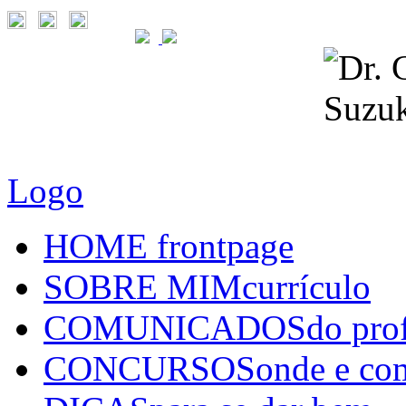
Logo
HOME
frontpage
SOBRE MIM
currículo
COMUNICADOS
do pro
CONCURSOS
onde e co