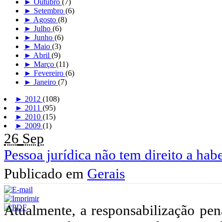
►
Outubro
(7)
►
Setembro
(6)
►
Agosto
(8)
►
Julho
(6)
►
Junho
(6)
►
Maio
(3)
►
Abril
(9)
►
Março
(11)
►
Fevereiro
(6)
►
Janeiro
(7)
►
2012
(108)
►
2011
(95)
►
2010
(15)
►
2009
(1)
26
Sep
Pessoa jurídica não tem direito a hab
Publicado em
Gerais
Atualmente, a responsabilização pen