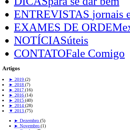
DICAS
para se dar bem
ENTREVISTAS
jornais 
EXAMES DE ORDEM
e
NOTÍCIAS
úteis
CONTATO
Fale Comigo
Artigos
►
2019
(2)
►
2018
(7)
►
2017
(16)
►
2016
(14)
►
2015
(40)
►
2014
(28)
▼
2013
(75)
►
Dezembro
(5)
►
Novembro
(1)