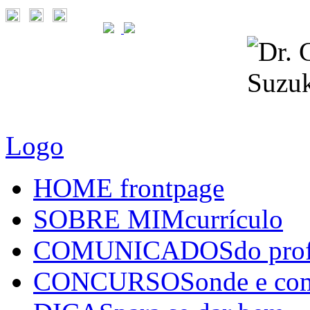
Logo
HOME
frontpage
SOBRE MIM
currículo
COMUNICADOS
do pro
CONCURSOS
onde e co