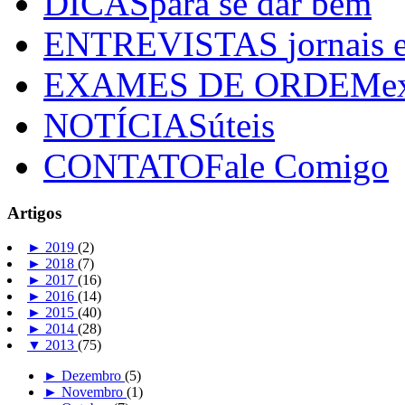
DICAS
para se dar bem
ENTREVISTAS
jornais 
EXAMES DE ORDEM
e
NOTÍCIAS
úteis
CONTATO
Fale Comigo
Artigos
►
2019
(2)
►
2018
(7)
►
2017
(16)
►
2016
(14)
►
2015
(40)
►
2014
(28)
▼
2013
(75)
►
Dezembro
(5)
►
Novembro
(1)