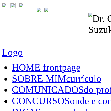
Logo
HOME
frontpage
SOBRE MIM
currículo
COMUNICADOS
do pro
CONCURSOS
onde e co