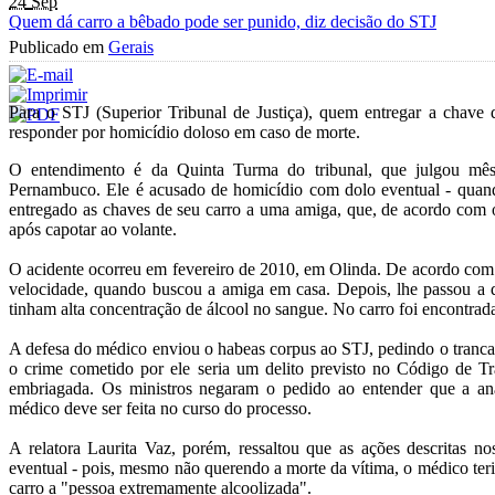
24
Sep
Quem dá carro a bêbado pode ser punido, diz decisão do STJ
Publicado em
Gerais
Para o STJ (Superior Tribunal de Justiça), quem entregar a chave
responder por homicídio doloso em caso de morte.
O entendimento é da Quinta Turma do tribunal, que julgou mê
Pernambuco. Ele é acusado de homicídio com dolo eventual - quando
entregado as chaves de seu carro a uma amiga, que, de acordo com 
após capotar ao volante.
O acidente ocorreu em fevereiro de 2010, em Olinda. De acordo com
velocidade, quando buscou a amiga em casa. Depois, lhe passou a 
tinham alta concentração de álcool no sangue. No carro foi encontrad
A defesa do médico enviou o habeas corpus ao STJ, pedindo o tranc
o crime cometido por ele seria um delito previsto no Código de Trâ
embriagada. Os ministros negaram o pedido ao entender que a aná
médico deve ser feita no curso do processo.
A relatora Laurita Vaz, porém, ressaltou que as ações descritas no
eventual - pois, mesmo não querendo a morte da vítima, o médico teri
carro a "pessoa extremamente alcoolizada".