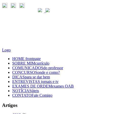
Logo
HOME
frontpage
SOBRE MIM
currículo
COMUNICADOS
do professor
CONCURSOS
onde e como?
DICAS
para se dar bem
ENTREVISTAS
jornais e tv
EXAMES DE ORDEM
exames OAB
NOTÍCIAS
úteis
CONTATO
Fale Comigo
Artigos