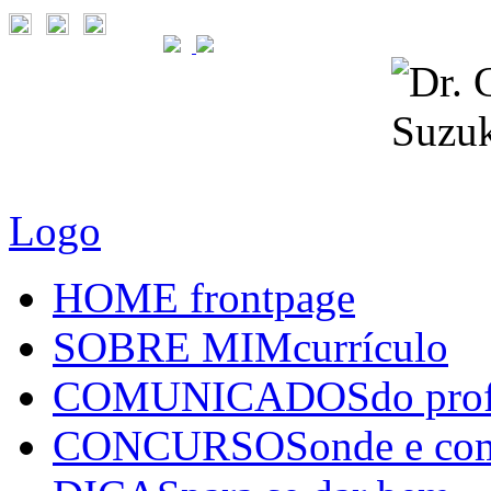
Logo
HOME
frontpage
SOBRE MIM
currículo
COMUNICADOS
do pro
CONCURSOS
onde e co