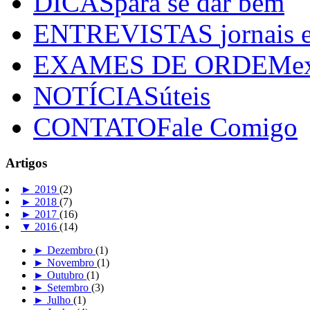
DICAS
para se dar bem
ENTREVISTAS
jornais 
EXAMES DE ORDEM
e
NOTÍCIAS
úteis
CONTATO
Fale Comigo
Artigos
►
2019
(2)
►
2018
(7)
►
2017
(16)
▼
2016
(14)
►
Dezembro
(1)
►
Novembro
(1)
►
Outubro
(1)
►
Setembro
(3)
►
Julho
(1)