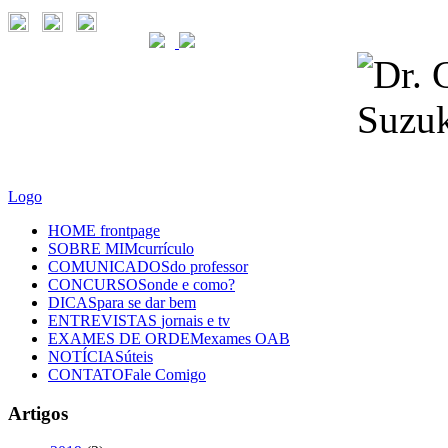
Logo
HOME
frontpage
SOBRE MIM
currículo
COMUNICADOS
do professor
CONCURSOS
onde e como?
DICAS
para se dar bem
ENTREVISTAS
jornais e tv
EXAMES DE ORDEM
exames OAB
NOTÍCIAS
úteis
CONTATO
Fale Comigo
Artigos