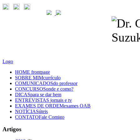
Logo
HOME
frontpage
SOBRE MIM
currículo
COMUNICADOS
do professor
CONCURSOS
onde e como?
DICAS
para se dar bem
ENTREVISTAS
jornais e tv
EXAMES DE ORDEM
exames OAB
NOTÍCIAS
úteis
CONTATO
Fale Comigo
Artigos