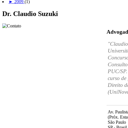
►
2009
(1)
Dr. Claudio Suzuki
Advogado
"Claudio
Universi
Concursos
Consulto
PUC/SP. 
curso de
Direito 
(UniNove
Av. Paulist
(Próx. Est
São Paulo
SP - Brasil