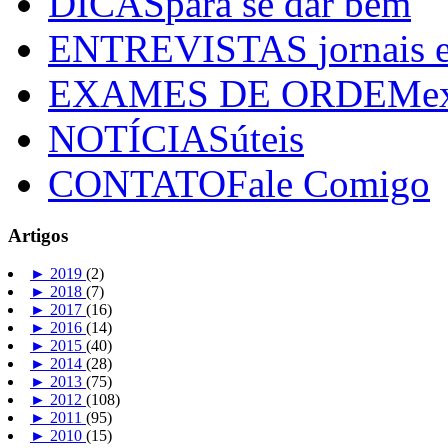
DICAS
para se dar bem
ENTREVISTAS
jornais 
EXAMES DE ORDEM
e
NOTÍCIAS
úteis
CONTATO
Fale Comigo
Artigos
►
2019
(2)
►
2018
(7)
►
2017
(16)
►
2016
(14)
►
2015
(40)
►
2014
(28)
►
2013
(75)
►
2012
(108)
►
2011
(95)
►
2010
(15)