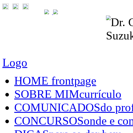
Logo
HOME
frontpage
SOBRE MIM
currículo
COMUNICADOS
do pro
CONCURSOS
onde e co