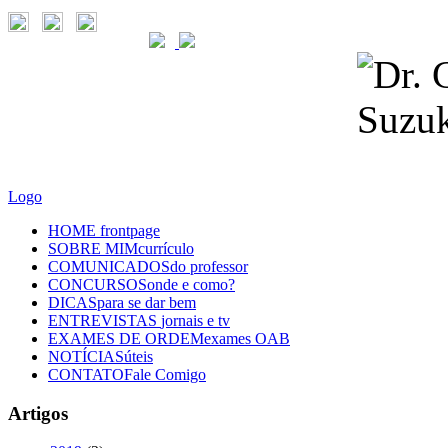
Logo
HOME
frontpage
SOBRE MIM
currículo
COMUNICADOS
do professor
CONCURSOS
onde e como?
DICAS
para se dar bem
ENTREVISTAS
jornais e tv
EXAMES DE ORDEM
exames OAB
NOTÍCIAS
úteis
CONTATO
Fale Comigo
Artigos