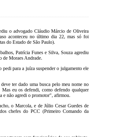
ediu o advogado Cláudio Márcio de Oliveira
aso aconteceu no último dia 22, mas só foi
as do Estado de São Paulo).
balhos, Patrícia Funes e Silva, Souza agrediu
rto de Moraes Andrade.
pedi para a juíza suspender o julgamento ele
le deve ter dado uma busca pelo meu nome no
. Mas eu os defendi, como defendo qualquer
 e não agredi o promotor", afirmou.
cho, o Marcola, e de Júlio Cesar Guedes de
rados chefes do PCC (Primeiro Comando da