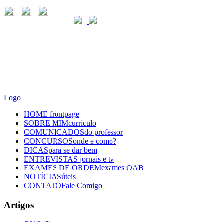
Logo
HOME
frontpage
SOBRE MIM
currículo
COMUNICADOS
do professor
CONCURSOS
onde e como?
DICAS
para se dar bem
ENTREVISTAS
jornais e tv
EXAMES DE ORDEM
exames OAB
NOTÍCIAS
úteis
CONTATO
Fale Comigo
Artigos