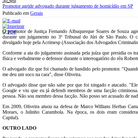
30
Sep
Promotor agride advogado durante julgamento de homicídio em SP
Publicado em
Gerais
O promotor de Justiça Fernando Albuquerque Soares de Souza agr
durante um julgamento no 3º Tribunal do Júri de São Paulo. O c
divulgado hoje pela Acrimesp (Associação dos Advogados Criminalist
Conforme a ata do julgamento assinada pela juíza que presidia os tra
física e verbalmente o defensor durante o interrogatório do réu Robe
O advogado diz que foi chamado de bandido pelo promotor. "Quando 
me deu um soco na cara", disse Oliveira.
O advogado disse que não sabe por que foi xingado e atacado. "E
Google e viu que eu já defendi membros de uma facção criminosa
pessoa. Não sou membro dessa facção. Não posso ser acusado de nada
Em 2009, Oliveira atuou na defesa de Marco Willians Herbas Cama
Moraes, o Julinho Carambola. Na época, os dois eram conside
Capital).
OUTRO LADO