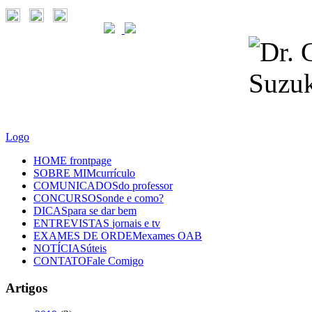
Logo
HOME
frontpage
SOBRE MIM
currículo
COMUNICADOS
do professor
CONCURSOS
onde e como?
DICAS
para se dar bem
ENTREVISTAS
jornais e tv
EXAMES DE ORDEM
exames OAB
NOTÍCIAS
úteis
CONTATO
Fale Comigo
Artigos