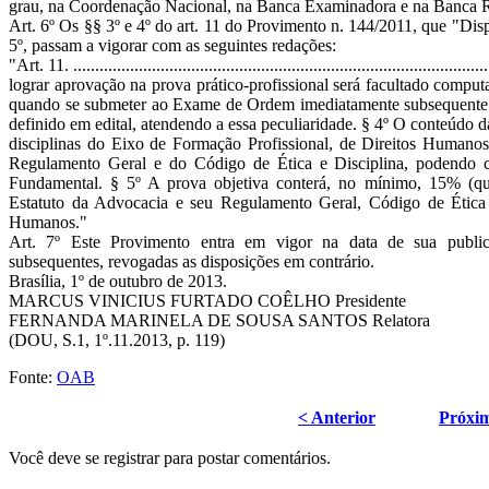
grau, na Coordenação Nacional, na Banca Examinadora e na Banca R
Art. 6º Os §§ 3º e 4º do art. 11 do Provimento n. 144/2011, que "D
5º, passam a vigorar com as seguintes redações:
"Art. 11. .....................................................................................
lograr aprovação na prova prático-profissional será facultado comput
quando se submeter ao Exame de Ordem imediatamente subsequente. O
definido em edital, atendendo a essa peculiaridade. § 4º O conteúd
disciplinas do Eixo de Formação Profissional, de Direitos Human
Regulamento Geral e do Código de Ética e Disciplina, podendo c
Fundamental. § 5º A prova objetiva conterá, no mínimo, 15% (qu
Estatuto da Advocacia e seu Regulamento Geral, Código de Ética e 
Humanos."
Art. 7º Este Provimento entra em vigor na data de sua publi
subsequentes, revogadas as disposições em contrário.
Brasília, 1º de outubro de 2013.
MARCUS VINICIUS FURTADO COÊLHO Presidente
FERNANDA MARINELA DE SOUSA SANTOS Relatora
(DOU, S.1, 1º.11.2013, p. 119)
Fonte:
OAB
< Anterior
Próxi
Você deve se registrar para postar comentários.