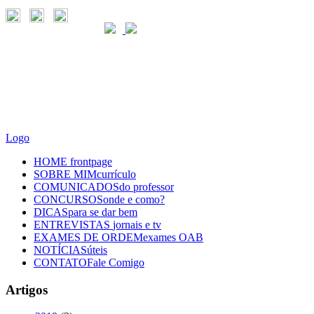
Logo
HOME
frontpage
SOBRE MIM
currículo
COMUNICADOS
do professor
CONCURSOS
onde e como?
DICAS
para se dar bem
ENTREVISTAS
jornais e tv
EXAMES DE ORDEM
exames OAB
NOTÍCIAS
úteis
CONTATO
Fale Comigo
Artigos