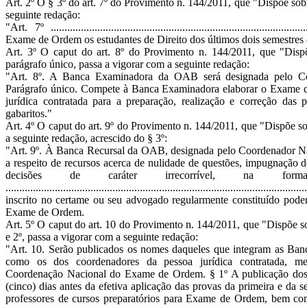
Art. 2º O § 3º do art. 7º do Provimento n. 144/2011, que "Dispõe s
seguinte redação:
"Art. 7º ...................................................................................
Exame de Ordem os estudantes de Direito dos últimos dois semestres 
Art. 3º O caput do art. 8º do Provimento n. 144/2011, que "Dis
parágrafo único, passa a vigorar com a seguinte redação:
"Art. 8º. A Banca Examinadora da OAB será designada pelo 
Parágrafo único. Compete à Banca Examinadora elaborar o Exame 
jurídica contratada para a preparação, realização e correção da
gabaritos."
Art. 4º O caput do art. 9º do Provimento n. 144/2011, que "Dispõe 
a seguinte redação, acrescido do § 3º:
"Art. 9º. À Banca Recursal da OAB, designada pelo Coordenador N
a respeito de recursos acerca de nulidade de questões, impugnação d
decisões de caráter irrecorrível, na fo
................................................................................................
inscrito no certame ou seu advogado regularmente constituído pode
Exame de Ordem.
Art. 5º O caput do art. 10 do Provimento n. 144/2011, que "Dispõe 
e 2º, passa a vigorar com a seguinte redação:
"Art. 10. Serão publicados os nomes daqueles que integram as Ba
como os dos coordenadores da pessoa jurídica contratada, me
Coordenação Nacional do Exame de Ordem. § 1º A publicação dos n
(cinco) dias antes da efetiva aplicação das provas da primeira e da 
professores de cursos preparatórios para Exame de Ordem, bem co