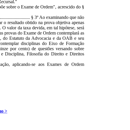
ecursal."
ispõe sobre o Exame de Ordem", acrescido do §
.................................... § 3º Ao examinando que não
ar o resultado obtido na prova objetiva apenas
 valor da taxa devida, em tal hipótese, será
o das provas do Exame de Ordem contemplará as
os, do Estatuto da Advocacia e da OAB e seu
ontemplar disciplinas do Eixo de Formação
inze por cento) de questões versando sobre
Disciplina, Filosofia do Direito e Direitos
cação, aplicando-se aos Exames de Ordem
mo >