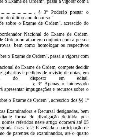
obre o Exame de Ordem", passa a vigorar com a
....................................... § 3º Poderão prestar o
ou do último ano do curso."
põe sobre o Exame de Ordem", acrescido do
Coordenador Nacional do Exame de Ordem.
de Ordem ou atuar em conjunto com a pessoa
s provas, bem como homologar os respectivos
sobre o Exame de Ordem", passa a vigorar com
acional do Exame de Ordem, compete decidir
e gabaritos e pedidos de revisão de notas, em
rma do disposto em edital.
...................................... § 3º Apenas o interessado
rá apresentar impugnações e recursos sobre o
sobre o Exame de Ordem", acrescido dos §§ 1º
ncas Examinadora e Recursal designadas, bem
diante forma de divulgação definida pela
omes referidos neste artigo ocorrerá até 05
segunda fases. § 2º É vedada a participação de
mo de parentes de examinandos, até o quarto