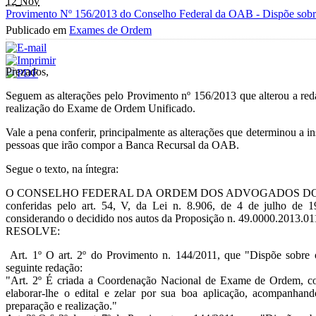
12
Nov
Provimento Nº 156/2013 do Conselho Federal da OAB - Dispõe sobr
Publicado em
Exames de Ordem
Prezados,
Seguem as alterações pelo Provimento nº 156/2013 que alterou a re
realização do Exame de Ordem Unificado.
Vale a pena conferir, principalmente as alterações que determinou a 
pessoas que irão compor a Banca Recursal da OAB.
Segue o texto, na íntegra:
O CONSELHO FEDERAL DA ORDEM DOS ADVOGADOS DO BRASIL,
conferidas pelo art. 54, V, da Lei n. 8.906, de 4 de julho de
considerando o decidido nos autos da Proposição n. 49.0000.2013.0
RESOLVE:
Art. 1º O art. 2º do Provimento n. 144/2011, que "Dispõe sobre
seguinte redação:
"Art. 2º É criada a Coordenação Nacional de Exame de Ordem, c
elaborar-lhe o edital e zelar por sua boa aplicação, acompanhan
preparação e realização."