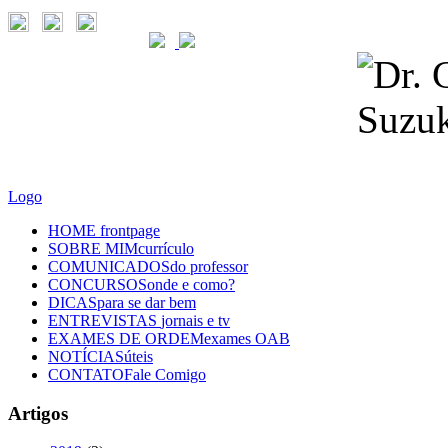
Logo
HOME
frontpage
SOBRE MIM
currículo
COMUNICADOS
do professor
CONCURSOS
onde e como?
DICAS
para se dar bem
ENTREVISTAS
jornais e tv
EXAMES DE ORDEM
exames OAB
NOTÍCIAS
úteis
CONTATO
Fale Comigo
Artigos