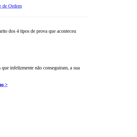
me de Ordem
arito dos 4 tipos de prova que aconteceu
s que infelizmente não conseguiram, a sua
mo >