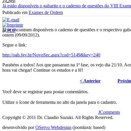
10
Sep
Já estão disponíveis o gabarito e o caderno de questões do VIII Exa
Publicado em
Exames de Ordem
Já se encontram disponíveis o caderno de questões e o respectivo gab
ontem (09/09/2012).
Segue o link:
http://oab.fgv.br/NovoSec.aspx?cod=5149&key=240
Parabéns a todos! Aos que passaram na 1ª fase, os vejo dia 21/10. Ao
hora vai chegar! Continue os estudos e a fé!
< Anterior
Próxi
Você deve se registrar para postar comentários.
Utilize o ícone de ferramenta no alto da janela para o cadastro.
JComments
Copyright © 2011 Dr. Claudio Suzuki. All Rights Reserved.
desenvolvido por
OServo Webdesign
(joomlaxtc based)