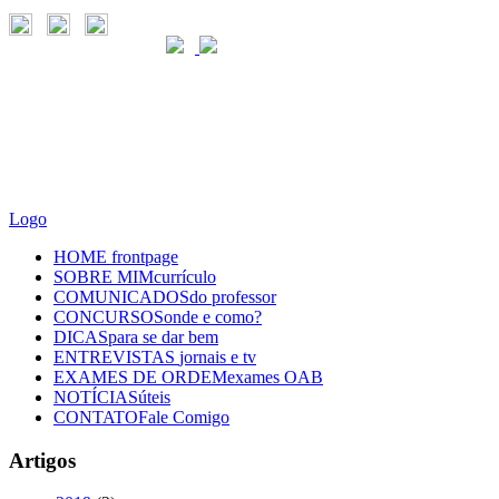
Logo
HOME
frontpage
SOBRE MIM
currículo
COMUNICADOS
do professor
CONCURSOS
onde e como?
DICAS
para se dar bem
ENTREVISTAS
jornais e tv
EXAMES DE ORDEM
exames OAB
NOTÍCIAS
úteis
CONTATO
Fale Comigo
Artigos