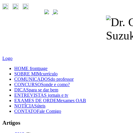
Logo
HOME
frontpage
SOBRE MIM
currículo
COMUNICADOS
do professor
CONCURSOS
onde e como?
DICAS
para se dar bem
ENTREVISTAS
jornais e tv
EXAMES DE ORDEM
exames OAB
NOTÍCIAS
úteis
CONTATO
Fale Comigo
Artigos