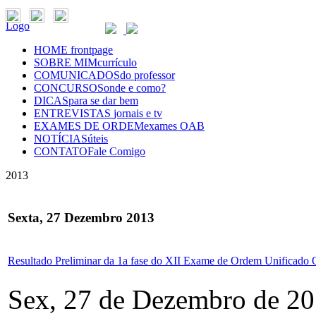
Logo
HOME
frontpage
SOBRE MIM
currículo
COMUNICADOS
do professor
CONCURSOS
onde e como?
DICAS
para se dar bem
ENTREVISTAS
jornais e tv
EXAMES DE ORDEM
exames OAB
NOTÍCIAS
úteis
CONTATO
Fale Comigo
2013
Sexta, 27 Dezembro 2013
Resultado Preliminar da 1a fase do XII Exame de Ordem Unificad
Sex, 27 de Dezembro de 20