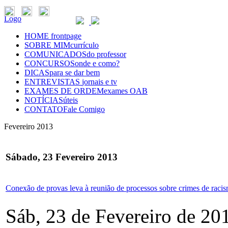
Logo
HOME
frontpage
SOBRE MIM
currículo
COMUNICADOS
do professor
CONCURSOS
onde e como?
DICAS
para se dar bem
ENTREVISTAS
jornais e tv
EXAMES DE ORDEM
exames OAB
NOTÍCIAS
úteis
CONTATO
Fale Comigo
Fevereiro 2013
Sábado, 23 Fevereiro 2013
Conexão de provas leva à reunião de processos sobre crimes de rac
Sáb, 23 de Fevereiro de 20