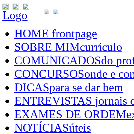
Logo
HOME
frontpage
SOBRE MIM
currículo
COMUNICADOS
do pro
CONCURSOS
onde e co
DICAS
para se dar bem
ENTREVISTAS
jornais 
EXAMES DE ORDEM
e
NOTÍCIAS
úteis