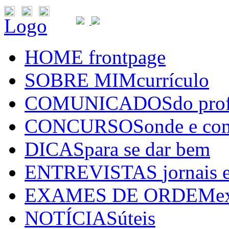
Logo
HOME
frontpage
SOBRE MIM
currículo
COMUNICADOS
do pro
CONCURSOS
onde e co
DICAS
para se dar bem
ENTREVISTAS
jornais 
EXAMES DE ORDEM
e
NOTÍCIAS
úteis