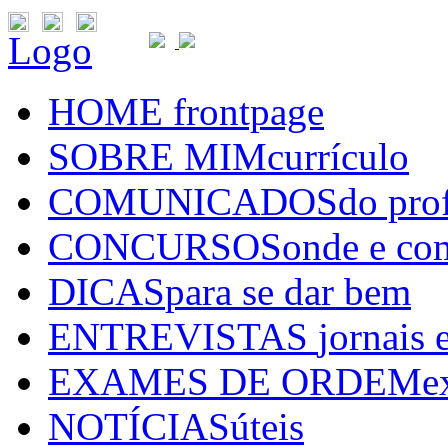
Logo
HOME
frontpage
SOBRE MIM
currículo
COMUNICADOS
do pro
CONCURSOS
onde e co
DICAS
para se dar bem
ENTREVISTAS
jornais 
EXAMES DE ORDEM
e
NOTÍCIAS
úteis