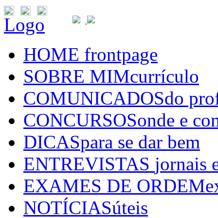
Logo
HOME
frontpage
SOBRE MIM
currículo
COMUNICADOS
do pro
CONCURSOS
onde e co
DICAS
para se dar bem
ENTREVISTAS
jornais 
EXAMES DE ORDEM
e
NOTÍCIAS
úteis