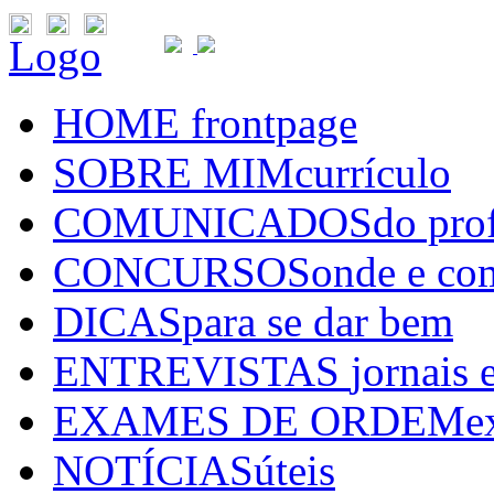
Logo
HOME
frontpage
SOBRE MIM
currículo
COMUNICADOS
do pro
CONCURSOS
onde e co
DICAS
para se dar bem
ENTREVISTAS
jornais 
EXAMES DE ORDEM
e
NOTÍCIAS
úteis