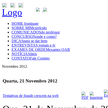
Logo
HOME
frontpage
SOBRE MIM
currículo
COMUNICADOS
do professor
CONCURSOS
onde e como?
DICAS
para se dar bem
ENTREVISTAS
jornais e tv
EXAMES DE ORDEM
exames OAB
NOTÍCIAS
úteis
CONTATO
Fale Comigo
Novembro 2012
Quarta, 21 Novembro 2012
Tentativas de fraude crescem na web