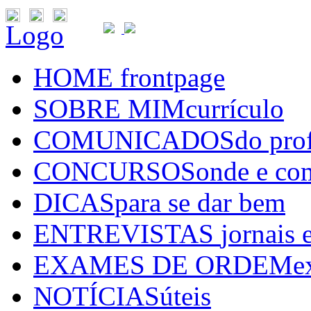
Logo
HOME
frontpage
SOBRE MIM
currículo
COMUNICADOS
do pro
CONCURSOS
onde e co
DICAS
para se dar bem
ENTREVISTAS
jornais 
EXAMES DE ORDEM
e
NOTÍCIAS
úteis