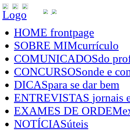
Logo
HOME
frontpage
SOBRE MIM
currículo
COMUNICADOS
do pro
CONCURSOS
onde e co
DICAS
para se dar bem
ENTREVISTAS
jornais 
EXAMES DE ORDEM
e
NOTÍCIAS
úteis